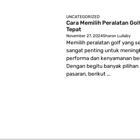
UNCATEGORIZED
Cara Memilih Peralatan Gol
Tepat
November 27, 2024
Sharon Lullaby
Memilih peralatan golf yang s
sangat penting untuk mening
performa dan kenyamanan be
Dengan begitu banyak pilihan 
pasaran, berikut ...