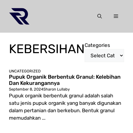
Skip
to
Menu
content
KEBERSIHAN
Categories
UNCATEGORIZED
Pupuk Organik Berbentuk Granul: Kelebihan
Dan Kekurangannya
September 8, 2024
Sharon Lullaby
Pupuk organik berbentuk granul adalah salah
satu jenis pupuk organik yang banyak digunakan
dalam pertanian dan berkebun. Bentuk granul
memudahkan ...