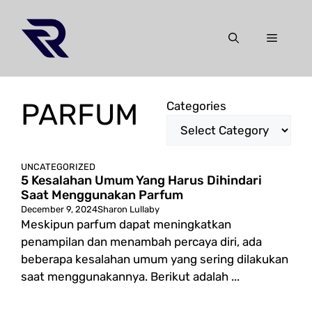
Skip
to
Menu
content
PARFUM
Categories
UNCATEGORIZED
5 Kesalahan Umum Yang Harus Dihindari
Saat Menggunakan Parfum
December 9, 2024
Sharon Lullaby
Meskipun parfum dapat meningkatkan
penampilan dan menambah percaya diri, ada
beberapa kesalahan umum yang sering dilakukan
saat menggunakannya. Berikut adalah ...