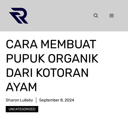
Skip
to
Menu
content
CARA MEMBUAT
PUPUK ORGANIK
DARI KOTORAN
AYAM
Sharon Lullaby
September 8, 2024
UNCATEGORIZED