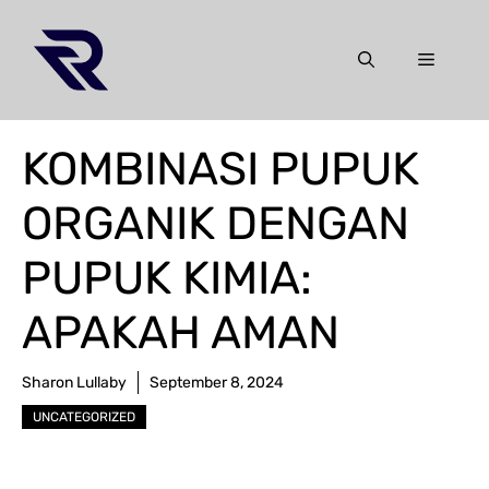
Skip
to
Menu
content
KOMBINASI PUPUK
ORGANIK DENGAN
PUPUK KIMIA:
APAKAH AMAN
Sharon Lullaby
September 8, 2024
UNCATEGORIZED