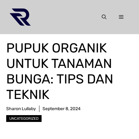
Skip
to
Menu
content
PUPUK ORGANIK
UNTUK TANAMAN
BUNGA: TIPS DAN
TEKNIK
Sharon Lullaby
September 8, 2024
UNCATEGORIZED